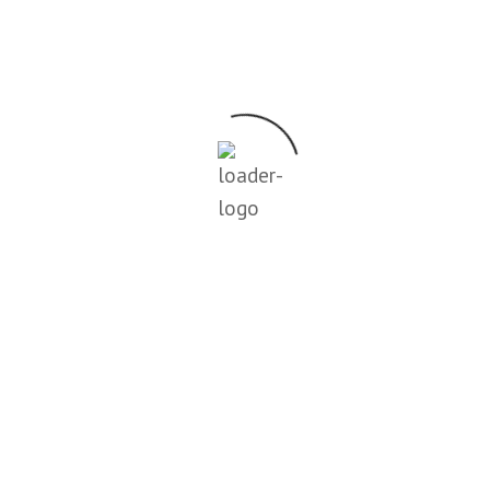
ervallo: tra i 4-6°C degli spumanti e i 16-18°C dei
rvizio in base alla
8 °C
°C
I, VINI BIANCHI PASSITI E LIQUOROSI 10-12 °C
 GIOVANI DELICATI E POCO TANNICI 12-14 °C